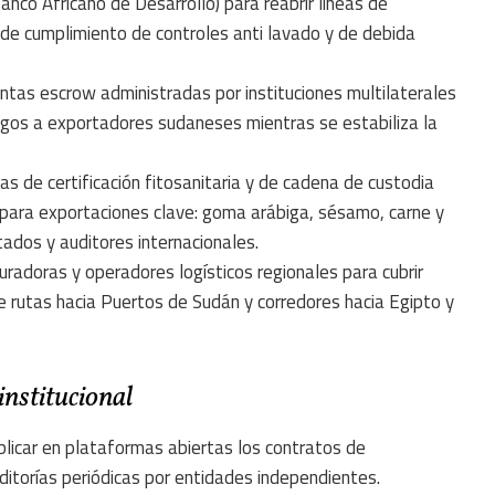
nco Africano de Desarrollo) para reabrir líneas de
 de cumplimiento de controles anti lavado y de debida
entas escrow administradas por instituciones multilaterales
agos a exportadores sudaneses mientras se estabiliza la
s de certificación fitosanitaria y de cadena de custodia
le) para exportaciones clave: goma arábiga, sésamo, carne y
tados y auditores internacionales.
uradoras y operadores logísticos regionales para cubrir
de rutas hacia Puertos de Sudán y corredores hacia Egipto y
nstitucional
ublicar en plataformas abiertas los contratos de
ditorías periódicas por entidades independientes.