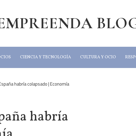
EMPREENDA BLO
OCIOS
CIENCIA Y TECNOLOGÍA
CULTURA Y OCIO
RESP
España habría colapsado | Economía
paña habría
mía