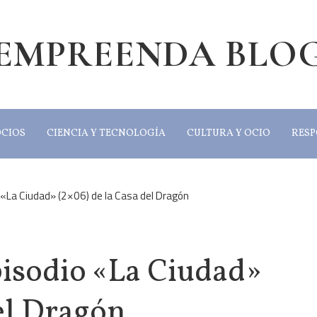
EMPREENDA BLO
OCIOS
CIENCIA Y TECNOLOGÍA
CULTURA Y OCIO
RESP
 «La Ciudad» (2×06) de la Casa del Dragón
pisodio «La Ciudad»
el Dragón