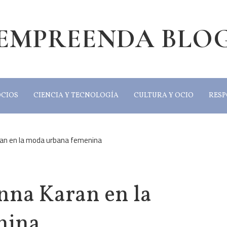
EMPREENDA BLO
OCIOS
CIENCIA Y TECNOLOGÍA
CULTURA Y OCIO
RESP
ran en la moda urbana femenina
nna Karan en la
nina