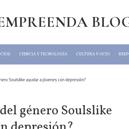
EMPREENDA BLO
OCIOS
CIENCIA Y TECNOLOGÍA
CULTURA Y OCIO
RESP
nero Soulslike ayudar a jóvenes con depresión?
del género Soulslike
on depresión?