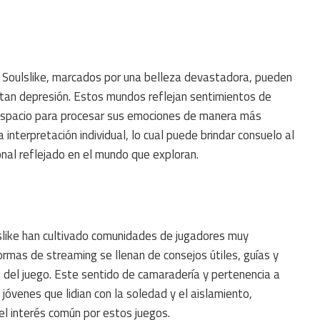
s Soulslike, marcados por una belleza devastadora, pueden
an depresión. Estos mundos reflejan sentimientos de
n espacio para procesar sus emociones de manera más
la interpretación individual, lo cual puede brindar consuelo al
onal reflejado en el mundo que exploran.
lslike han cultivado comunidades de jugadores muy
formas de streaming se llenan de consejos útiles, guías y
s del juego. Este sentido de camaradería y pertenencia a
óvenes que lidian con la soledad y el aislamiento,
l interés común por estos juegos.