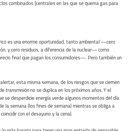
los combinados [centrales en las que se quema gas para
trico es una enorme oportunidad, tanto ambiental —cero
bón; y cero residuos, a diferencia de la nuclear— como
precio final que pagan los consumidores—. Pero también un
 alertar, esta misma semana, de los riesgos que se ciernen
 de transmisión no se duplica en los próximos años. Y el
 se desperdicie energía verde algunos momentos del día
 de la semana (los fines de semana) mientras se obliga a
incidir con el desayuno y la cena).
s lo más barato para tener una gran entrada de renovable