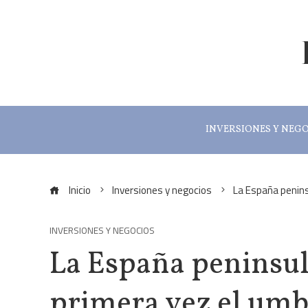
INVERSIONES Y NEG
Inicio
Inversiones y negocios
La España penins
INVERSIONES Y NEGOCIOS
La España peninsul
primera vez el umb