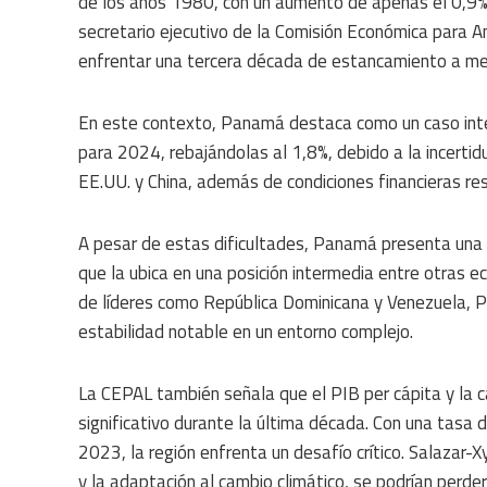
de los años 1980, con un aumento de apenas el 0,9%
secretario ejecutivo de la Comisión Económica para Am
enfrentar una tercera década de estancamiento a meno
En este contexto, Panamá destaca como un caso inter
para 2024, rebajándolas al 1,8%, debido a la incerti
EE.UU. y China, además de condiciones financieras rest
A pesar de estas dificultades, Panamá presenta una 
que la ubica en una posición intermedia entre otras ec
de líderes como República Dominicana y Venezuela, 
estabilidad notable en un entorno complejo.
La CEPAL también señala que el PIB per cápita y la c
significativo durante la última década. Con una tasa 
2023, la región enfrenta un desafío crítico. Salazar-
y la adaptación al cambio climático, se podrían perd