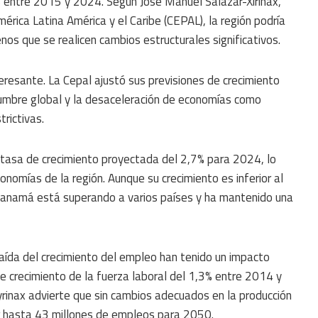
 entre 2015 y 2024. Según José Manuel Salazar-Xirinax,
érica Latina América y el Caribe (CEPAL), la región podría
s que se realicen cambios estructurales significativos.
esante. La Cepal ajustó sus previsiones de crecimiento
dumbre global y la desaceleración de economías como
rictivas.
tasa de crecimiento proyectada del 2,7% para 2024, lo
onomías de la región. Aunque su crecimiento es inferior al
Panamá está superando a varios países y ha mantenido una
aída del crecimiento del empleo han tenido un impacto
de crecimiento de la fuerza laboral del 1,3% entre 2014 y
Xyrinax advierte que sin cambios adecuados en la producción
er hasta 43 millones de empleos para 2050.